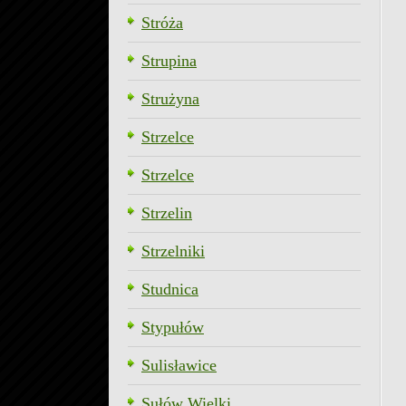
Stróża
Strupina
Strużyna
Strzelce
Strzelce
Strzelin
Strzelniki
Studnica
Stypułów
Sulisławice
Sułów Wielki