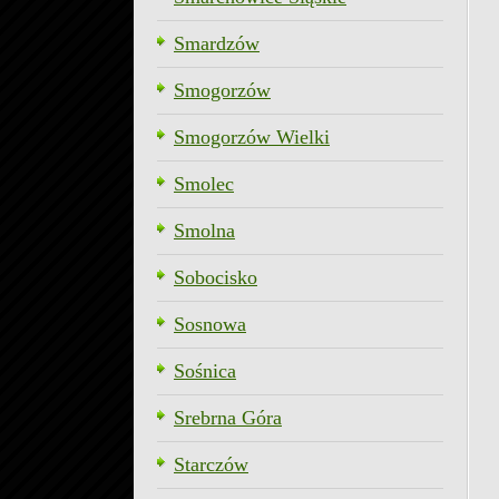
Smardzów
Smogorzów
Smogorzów Wielki
Smolec
Smolna
Sobocisko
Sosnowa
Sośnica
Srebrna Góra
Starczów