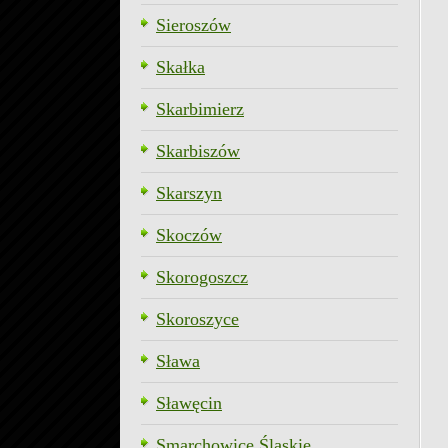
Sieroszów
Skałka
Skarbimierz
Skarbiszów
Skarszyn
Skoczów
Skorogoszcz
Skoroszyce
Sława
Sławęcin
Smarchowice Śląskie