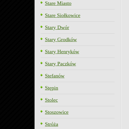
Stare Miasto
Stare Siołkowice
Stary Dwór
Stary Grodków
Stary Henryków
Stary Paczków
Stefanów
Stępin
Stolec
Stoszowice
Stróża