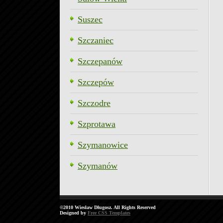
Suszec
Szczaniec
Szczepanów
Szczepów
Szczodre
Szprotawa
Szymanowice
Szymanów
©2010 Wiesław Długosz. All Rights Reserved
Designed by
Free CSS Templates