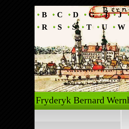
B
C
D
G
I
J
R
S
Ś
T
U
W
Fryderyk Ber