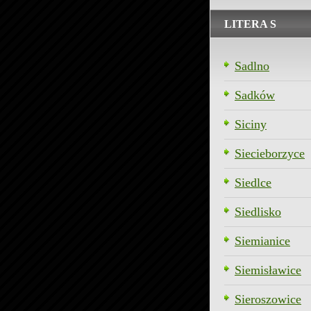
LITERA S
Sadlno
Sadków
Siciny
Siecieborzyce
Siedlce
Siedlisko
Siemianice
Siemisławice
Sieroszowice