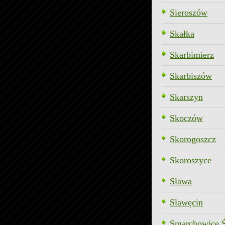
Sieroszów
Skałka
Skarbimierz
Skarbiszów
Skarszyn
Skoczów
Skorogoszcz
Skoroszyce
Sława
Sławęcin
Smarchowice Ś