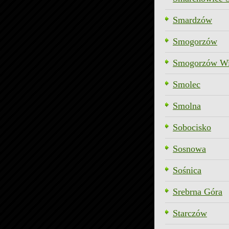
Smardzów
Smogorzów
Smogorzów Wi
Smolec
Smolna
Sobocisko
Sosnowa
Sośnica
Srebrna Góra
Starczów