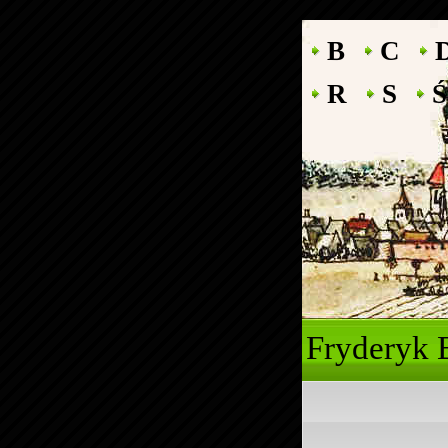
B
C
R
S
Ś
Fryde