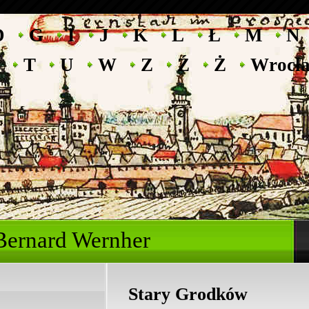
D
G
I
J
K
L
Ł
M
N
T
U
W
Z
Ź
Ż
Wrocł
ryk Bernard Wernhe
Stary Grodków