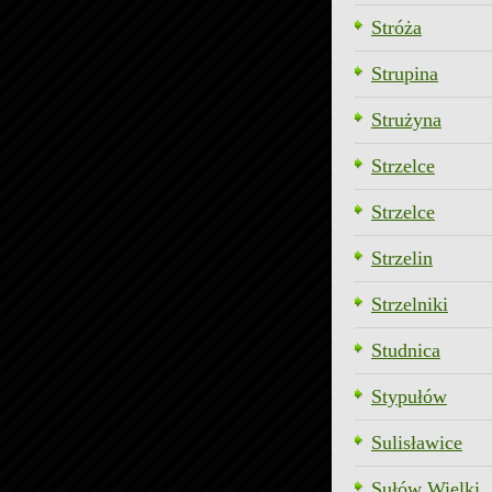
Stróża
Strupina
Strużyna
Strzelce
Strzelce
Strzelin
Strzelniki
Studnica
Stypułów
Sulisławice
Sułów Wielki