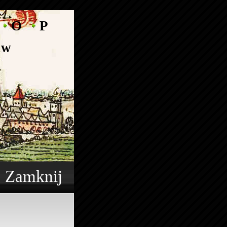
O
P
aw
r
Zamknij