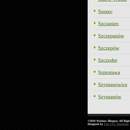
Suszec
Szczaniec
Szczepanów
Szczepów
Szczodre
Szprotawa
Szymanowice
Szymanów
©2010 Wiesław Długosz. All Righ
Designed by
Free CSS Templates