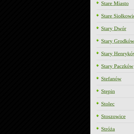
Stare Miasto
Stare Siołkowi
Stary Dwór
Stary Grodkó
Stary Henryk
Stary Paczków
Stefanów
Stępin
Stolec
Stoszowice
Stróża