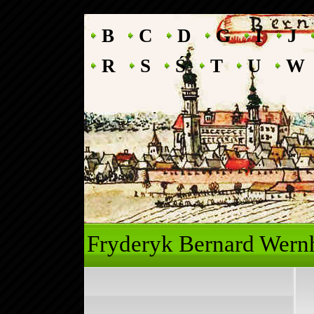
B
C
D
G
I
J
R
S
Ś
T
U
W
Fryderyk Ber