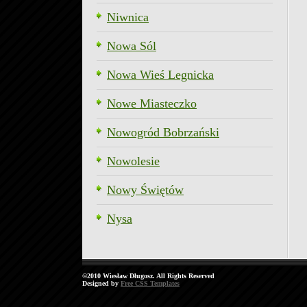
Niwnica
Nowa Sól
Nowa Wieś Legnicka
Nowe Miasteczko
Nowogród Bobrzański
Nowolesie
Nowy Świętów
Nysa
©2010 Wiesław Długosz. All Rights Reserved
Designed by
Free CSS Templates