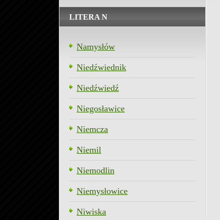
LITERA N
Namysłów
Niedźwiednik
Niedźwiedź
Niegosławice
Niemcza
Niemil
Niemodlin
Niemysłowice
Niwiska