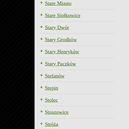
Stare Miasto
Stare Siołkowice
Stary Dwór
Stary Grodków
Stary Henryków
Stary Paczków
Stefanów
Stępin
Stolec
Stoszowice
Stróża