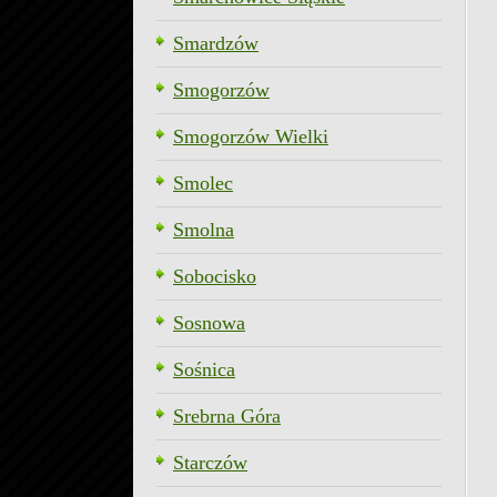
Smardzów
Smogorzów
Smogorzów Wielki
Smolec
Smolna
Sobocisko
Sosnowa
Sośnica
Srebrna Góra
Starczów