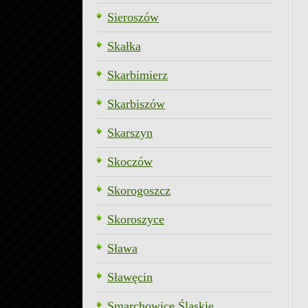
Sieroszów
Skałka
Skarbimierz
Skarbiszów
Skarszyn
Skoczów
Skorogoszcz
Skoroszyce
Sława
Sławęcin
Smarchowice Śląskie