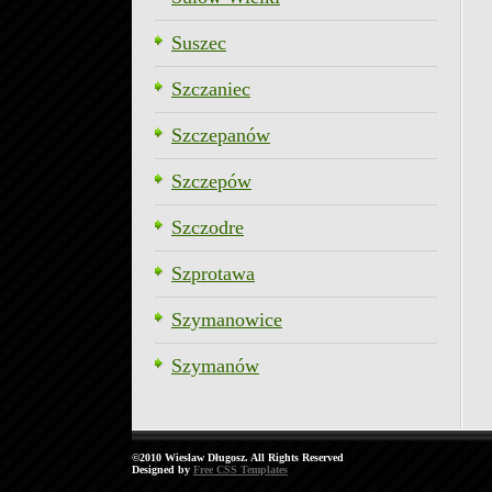
Suszec
Szczaniec
Szczepanów
Szczepów
Szczodre
Szprotawa
Szymanowice
Szymanów
©2010 Wiesław Długosz. All Rights Reserved
Designed by
Free CSS Templates