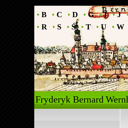
B
C
D
G
I
J
R
S
Ś
T
U
W
Fryderyk Ber