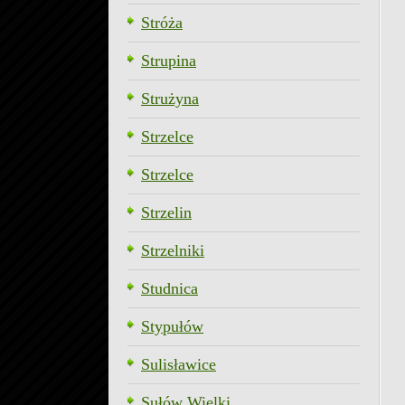
Stróża
Strupina
Strużyna
Strzelce
Strzelce
Strzelin
Strzelniki
Studnica
Stypułów
Sulisławice
Sułów Wielki