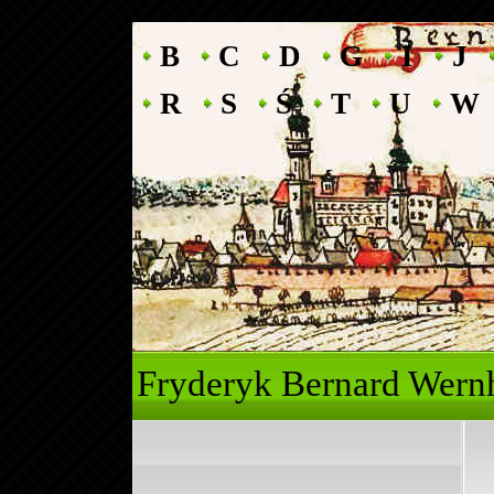
B
C
D
G
I
J
R
S
Ś
T
U
W
Fryderyk Ber