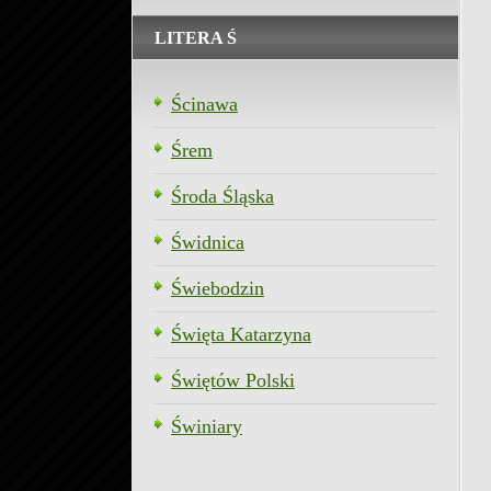
LITERA Ś
Ścinawa
Śrem
Środa Śląska
Świdnica
Świebodzin
Święta Katarzyna
Świętów Polski
Świniary