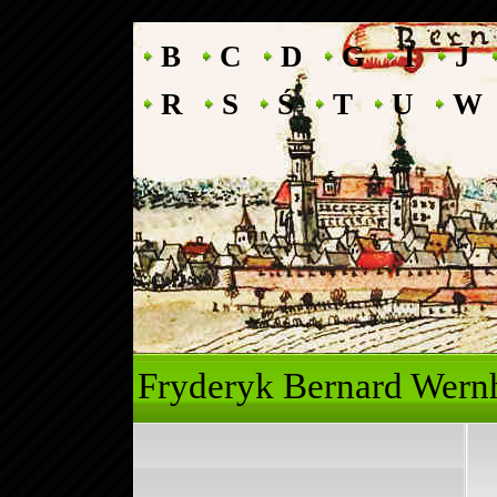
B
C
D
G
I
J
R
S
Ś
T
U
W
Fryderyk Ber