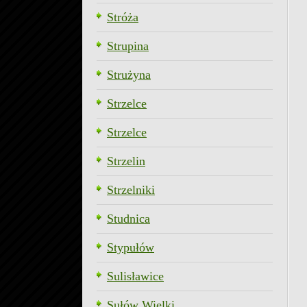
Stróża
Strupina
Strużyna
Strzelce
Strzelce
Strzelin
Strzelniki
Studnica
Stypułów
Sulisławice
Sułów Wielki