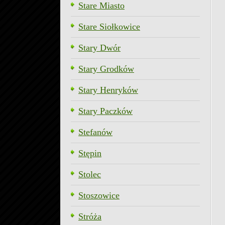
Stare Miasto
Stare Siołkowice
Stary Dwór
Stary Grodków
Stary Henryków
Stary Paczków
Stefanów
Stępin
Stolec
Stoszowice
Stróża