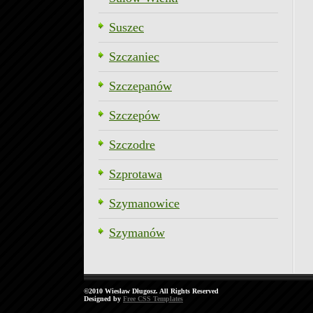
Suszec
Szczaniec
Szczepanów
Szczepów
Szczodre
Szprotawa
Szymanowice
Szymanów
©2010 Wiesław Długosz. All Rights Reserved
Designed by
Free CSS Templates