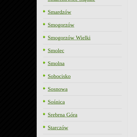
Smardzów
Smogorzów
Smogorzów Wielki
Smolec
Smolna
Sobocisko
Sosnowa
Sośnica
Srebrna Góra
Starczów