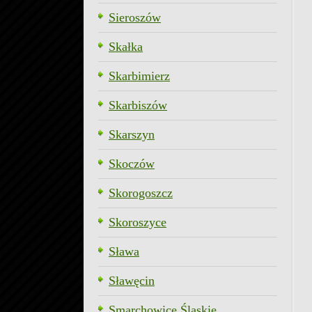
Sieroszów
Skałka
Skarbimierz
Skarbiszów
Skarszyn
Skoczów
Skorogoszcz
Skoroszyce
Sława
Sławęcin
Smarchowice Śląskie