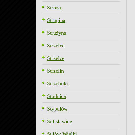
Stróża
Strupina
Strużyna
Strzelce
Strzelce
Strzelin
Strzelniki
Studnica
Stypułów
Sulisławice
Sułów Wielki