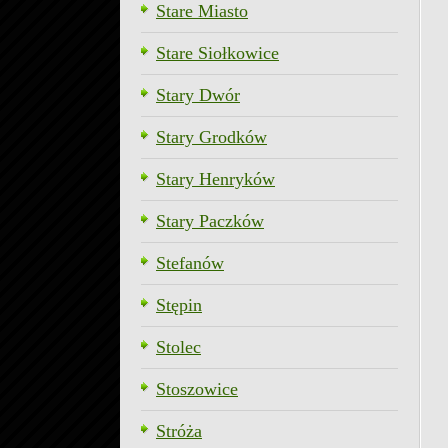
Stare Miasto
Stare Siołkowice
Stary Dwór
Stary Grodków
Stary Henryków
Stary Paczków
Stefanów
Stępin
Stolec
Stoszowice
Stróża