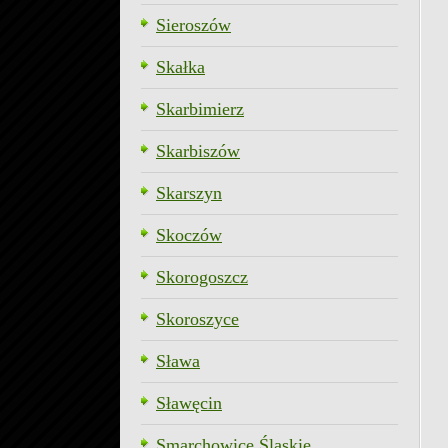
Sieroszów
Skałka
Skarbimierz
Skarbiszów
Skarszyn
Skoczów
Skorogoszcz
Skoroszyce
Sława
Sławęcin
Smarchowice Śląskie