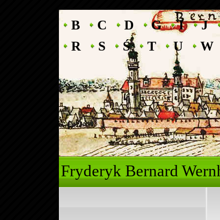
B
C
D
G
I
J
R
S
Ś
T
U
W
Fryderyk Ber