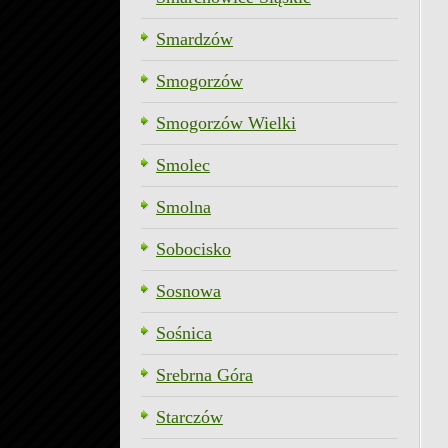
Smardzów
Smogorzów
Smogorzów Wielki
Smolec
Smolna
Sobocisko
Sosnowa
Sośnica
Srebrna Góra
Starczów