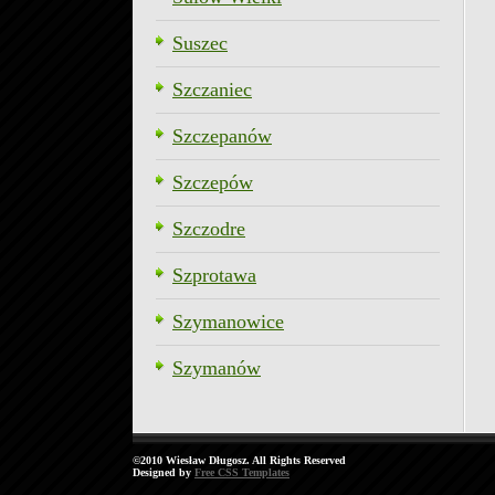
Suszec
Szczaniec
Szczepanów
Szczepów
Szczodre
Szprotawa
Szymanowice
Szymanów
©2010 Wiesław Długosz. All Rights Reserved
Designed by
Free CSS Templates