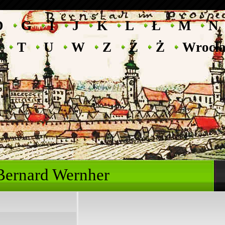
D
G
I
J
K
L
Ł
M
N
T
U
W
Z
Ź
Ż
Wrocł
ryk Bernard Wernhe