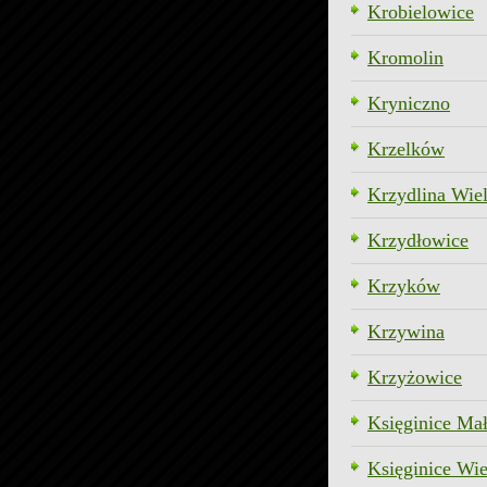
Krobielowice
Kromolin
Kryniczno
Krzelków
Krzydlina Wie
Krzydłowice
Krzyków
Krzywina
Krzyżowice
Księginice Ma
Księginice Wie