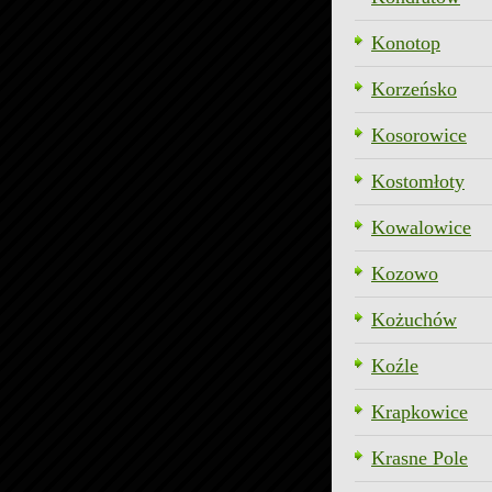
Konotop
Korzeńsko
Kosorowice
Kostomłoty
Kowalowice
Kozowo
Kożuchów
Koźle
Krapkowice
Krasne Pole