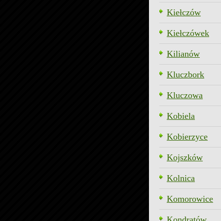
Kiełczów
Kiełczówek
Kilianów
Kluczbork
Kluczowa
Kobiela
Kobierzyce
Kojszków
Kolnica
Komorowice
Kondratów