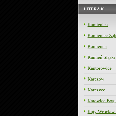
LITERA K
Kamienica
Kamieniec Ząb
Kamienna
Kamień Śląski
Kantorowice
Karczów
Karczyce
Katowice Bogu
Kąty Wrocławs