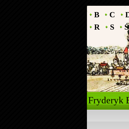
B
C
R
S
Ś
Fryde