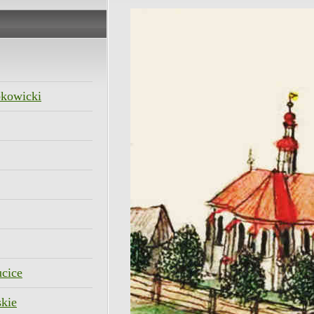
kowicki
cice
kie