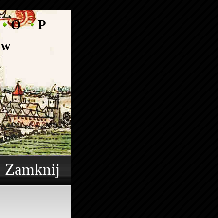
O
P
aw
r
Zamknij