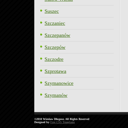
Suszec
Szczaniec
Szczepanów
Szczepów
Szczodre
Szprotawa
Szymanowice
Szymanów
©2010 Wiesław Długosz. All Rights Reserved
Designed by
Free CSS Templates