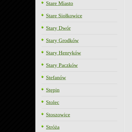
Stare Miasto
Stare Siołkowice
Stary Dwór
Stary Grodków
Stary Henryków
Stary Paczków
Stefanów
Stępin
Stolec
Stoszowice
Stróża