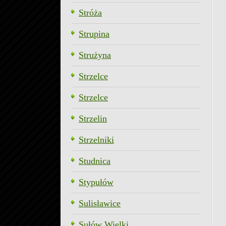
Stróża
Strupina
Strużyna
Strzelce
Strzelce
Strzelin
Strzelniki
Studnica
Stypułów
Sulisławice
Sułów Wielki