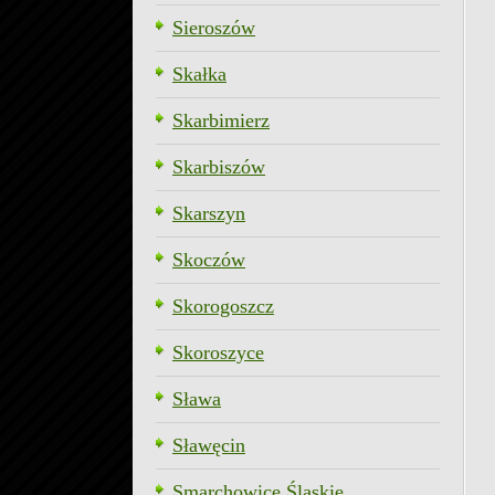
Sieroszów
Skałka
Skarbimierz
Skarbiszów
Skarszyn
Skoczów
Skorogoszcz
Skoroszyce
Sława
Sławęcin
Smarchowice Śląskie