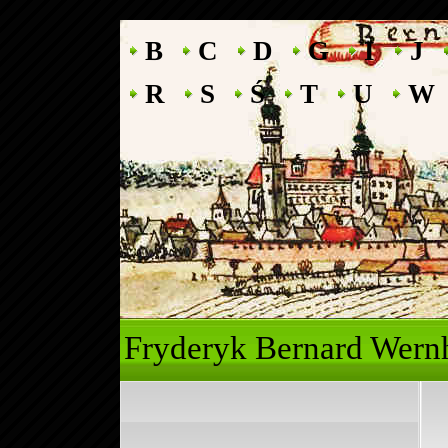
B
C
D
G
I
J
R
S
Ś
T
U
W
Fryderyk Ber