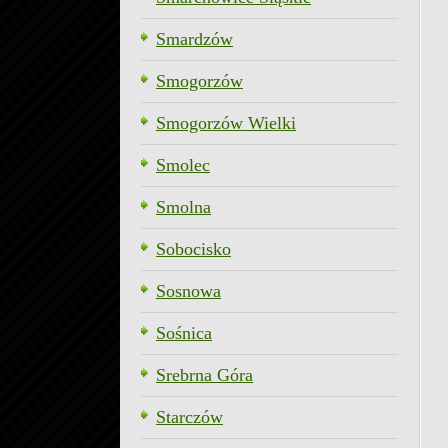
Smardzów
Smogorzów
Smogorzów Wielki
Smolec
Smolna
Sobocisko
Sosnowa
Sośnica
Srebrna Góra
Starczów