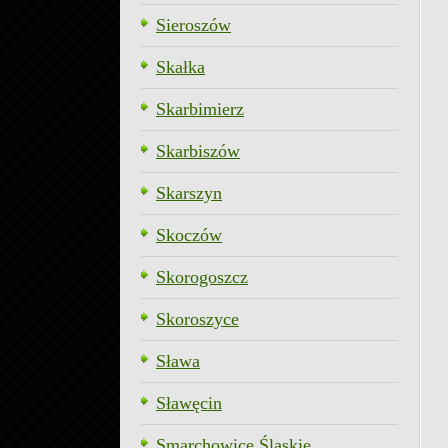
Sieroszów
Skałka
Skarbimierz
Skarbiszów
Skarszyn
Skoczów
Skorogoszcz
Skoroszyce
Sława
Sławęcin
Smarchowice Śląskie