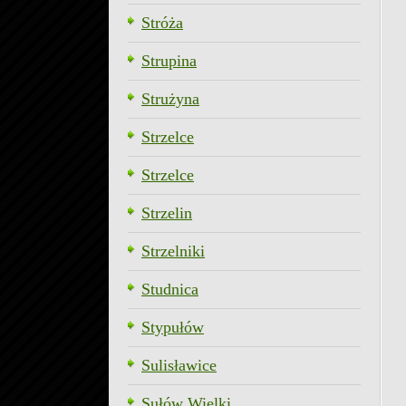
Stróża
Strupina
Strużyna
Strzelce
Strzelce
Strzelin
Strzelniki
Studnica
Stypułów
Sulisławice
Sułów Wielki