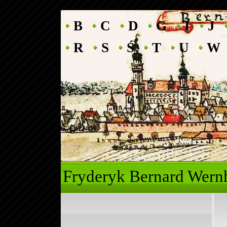
B
C
D
G
I
J
R
S
Ś
T
U
W
Fryderyk Ber