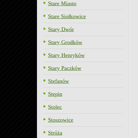
Stare Miasto
Stare Siołkowice
Stary Dwór
Stary Grodków
Stary Henryków
Stary Paczków
Stefanów
Stępin
Stolec
Stoszowice
Stróża