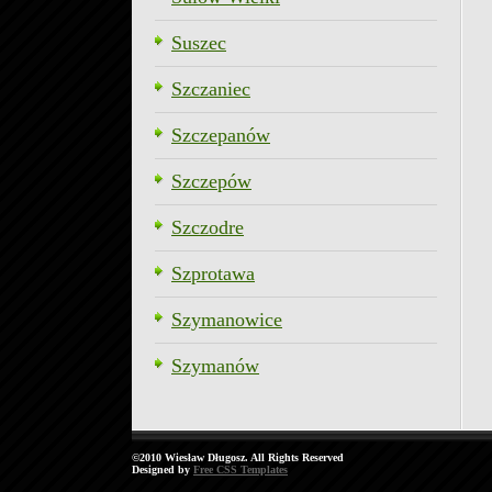
Suszec
Szczaniec
Szczepanów
Szczepów
Szczodre
Szprotawa
Szymanowice
Szymanów
©2010 Wiesław Długosz. All Rights Reserved
Designed by
Free CSS Templates