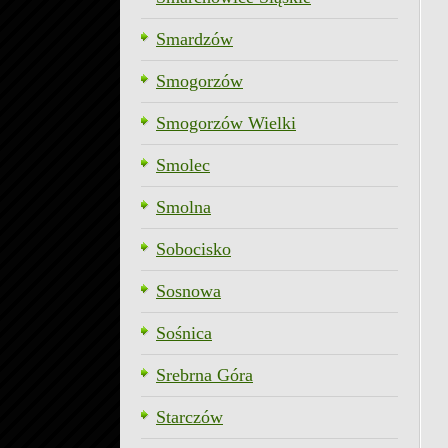
Smardzów
Smogorzów
Smogorzów Wielki
Smolec
Smolna
Sobocisko
Sosnowa
Sośnica
Srebrna Góra
Starczów