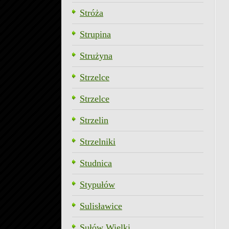
Stróża
Strupina
Strużyna
Strzelce
Strzelce
Strzelin
Strzelniki
Studnica
Stypułów
Sulisławice
Sułów Wielki