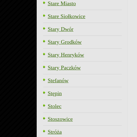
Stare Miasto
Stare Siołkowice
Stary Dwór
Stary Grodków
Stary Henryków
Stary Paczków
Stefanów
Stępin
Stolec
Stoszowice
Stróża