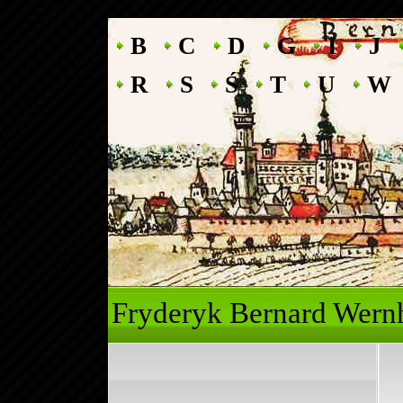
B
C
D
G
I
J
R
S
Ś
T
U
W
Fryderyk Ber