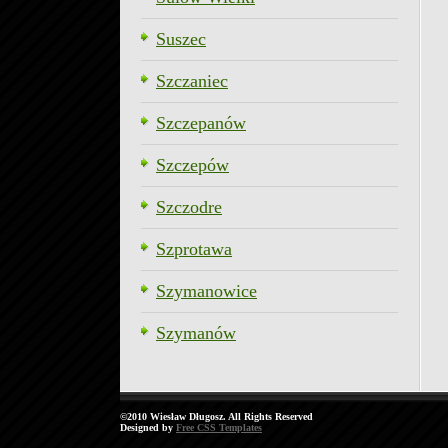
Suszec
Szczaniec
Szczepanów
Szczepów
Szczodre
Szprotawa
Szymanowice
Szymanów
©2010 Wiesław Długosz. All Rights Reserved
Designed by
Free CSS Templates