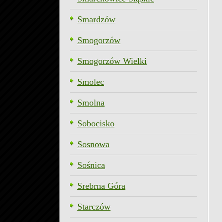
Smardzów
Smogorzów
Smogorzów Wielki
Smolec
Smolna
Sobocisko
Sosnowa
Sośnica
Srebrna Góra
Starczów