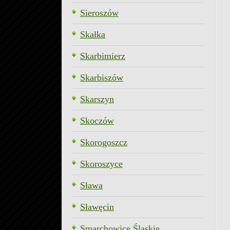
Sieroszów
Skałka
Skarbimierz
Skarbiszów
Skarszyn
Skoczów
Skorogoszcz
Skoroszyce
Sława
Sławęcin
Smarchowice Śląskie