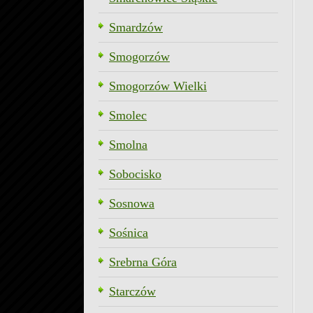
Smardzów
Smogorzów
Smogorzów Wielki
Smolec
Smolna
Sobocisko
Sosnowa
Sośnica
Srebrna Góra
Starczów