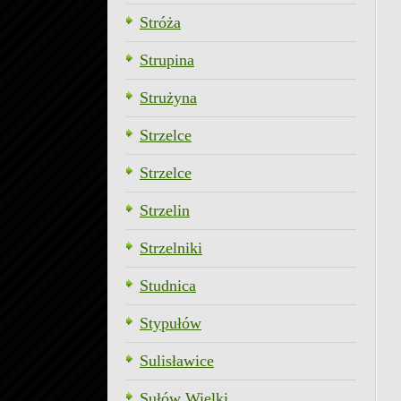
Stróża
Strupina
Strużyna
Strzelce
Strzelce
Strzelin
Strzelniki
Studnica
Stypułów
Sulisławice
Sułów Wielki