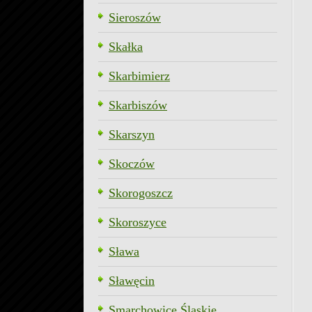
Sieroszów
Skałka
Skarbimierz
Skarbiszów
Skarszyn
Skoczów
Skorogoszcz
Skoroszyce
Sława
Sławęcin
Smarchowice Śląskie