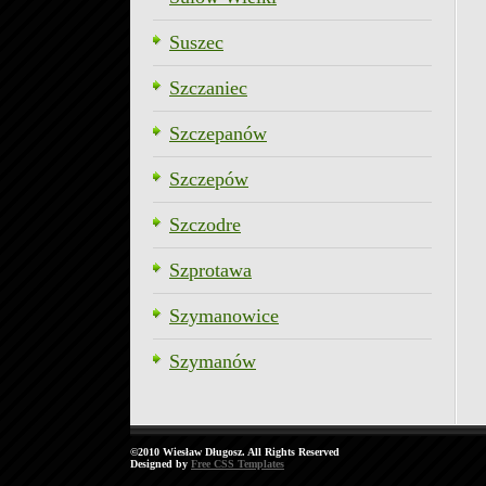
Suszec
Szczaniec
Szczepanów
Szczepów
Szczodre
Szprotawa
Szymanowice
Szymanów
©2010 Wiesław Długosz. All Rights Reserved
Designed by
Free CSS Templates