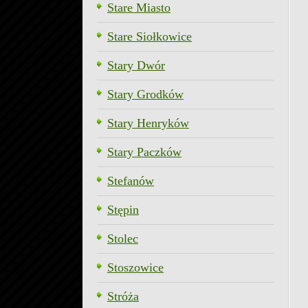
Stare Miasto
Stare Siołkowice
Stary Dwór
Stary Grodków
Stary Henryków
Stary Paczków
Stefanów
Stępin
Stolec
Stoszowice
Stróża