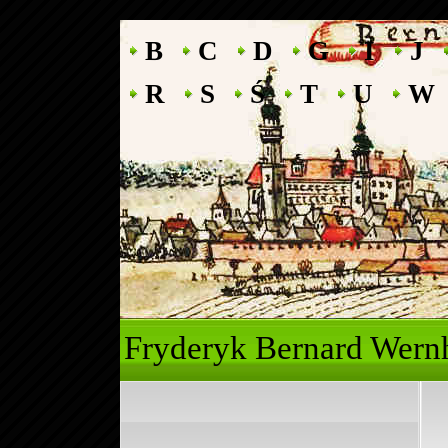
B
C
D
G
I
J
R
S
Ś
T
U
W
Fryderyk Ber