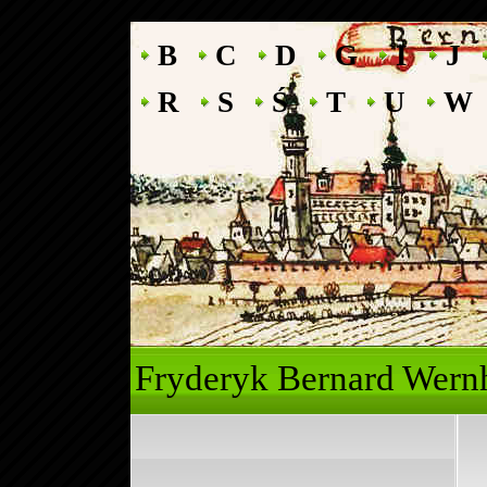
B
C
D
G
I
J
R
S
Ś
T
U
W
Fryderyk Ber