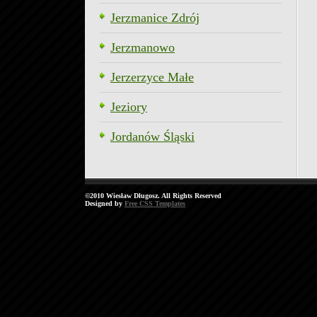
Jerzmanice Zdrój
Jerzmanowo
Jerzerzyce Małe
Jeziory
Jordanów Śląski
©2010 Wiesław Długosz. All Rights Reserved
Designed by
Free CSS Templates