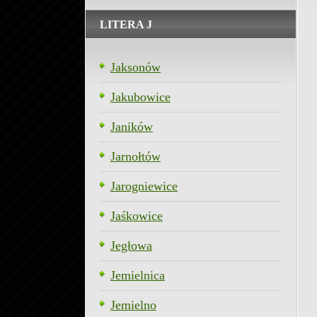
LITERA J
Jaksonów
Jakubowice
Janików
Jarnołtów
Jarogniewice
Jaśkowice
Jegłowa
Jemielnica
Jemielno