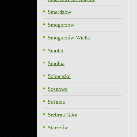
Smardzów
Smogorzów
Smogorzów Wielki
Smolec
Smolna
Sobocisko
Sosnowa
Sośnica
Srebrna Góra
Starczów