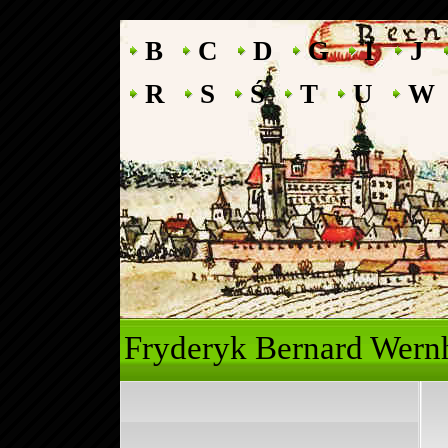
B
C
D
G
I
J
R
S
Ś
T
U
W
Fryderyk Ber