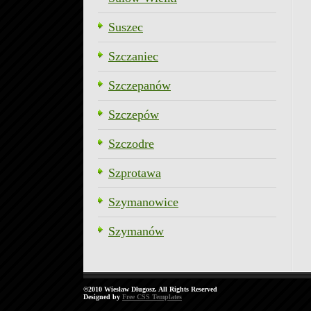
Suszec
Szczaniec
Szczepanów
Szczepów
Szczodre
Szprotawa
Szymanowice
Szymanów
©2010 Wiesław Długosz. All Rights Reserved
Designed by
Free CSS Templates