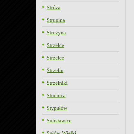
Stróża
Strupina
Strużyna
Strzelce
Strzelce
Strzelin
Strzelniki
Studnica
Stypułów
Sulisławice
Sułów Wielki