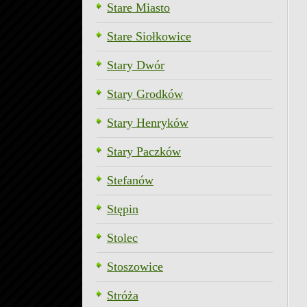
Stare Miasto
Stare Siołkowice
Stary Dwór
Stary Grodków
Stary Henryków
Stary Paczków
Stefanów
Stępin
Stolec
Stoszowice
Stróża