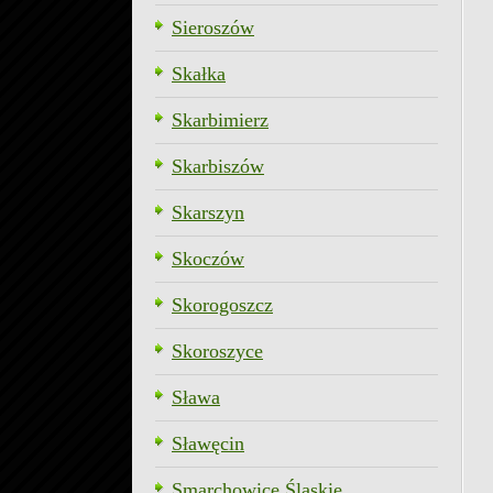
Sieroszów
Skałka
Skarbimierz
Skarbiszów
Skarszyn
Skoczów
Skorogoszcz
Skoroszyce
Sława
Sławęcin
Smarchowice Śląskie