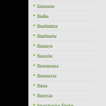
Sieroszów
Skałka
Skarbimierz
Skarbiszów
Skarszyn
Skoczów
Skorogoszcz
Skoroszyce
Sława
Sławęcin
Smarchowice Śląskie