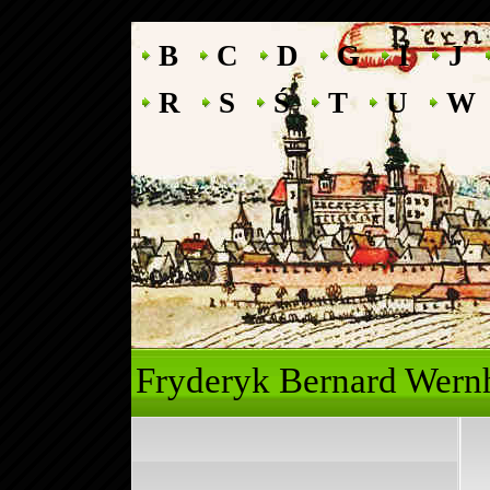
B
C
D
G
I
J
R
S
Ś
T
U
W
Fryderyk Ber