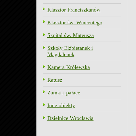
Klasztor Franciszkanów
Klasztor św. Wincentego
Szpital św. Mateusza
Szkoły Elżbietanek i
Magdalenek
Kamera Królewska
Ratusz
Zamki i pałace
Inne obiekty
Dzielnice Wrocławia