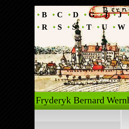
B
C
D
G
I
J
R
S
Ś
T
U
W
Fryderyk Ber