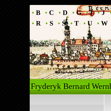
B
C
D
G
I
J
R
S
Ś
T
U
W
Fryderyk Ber