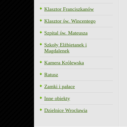
Klasztor Franciszkanów
Klasztor św. Wincentego
Szpital św. Mateusza
Szkoły Elżbietanek i
Magdalenek
Kamera Królewska
Ratusz
Zamki i pałace
Inne obiekty
Dzielnice Wrocławia