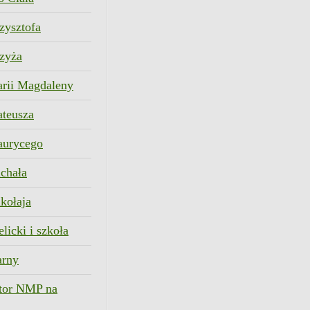
zysztofa
rzyża
arii Magdaleny
ateusza
aurycego
chała
kołaja
licki i szkoła
arny
ztor NMP na