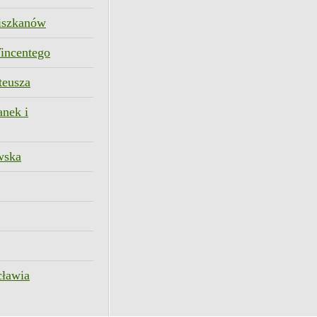
ciszkanów
Wincentego
teusza
anek i
wska
cławia