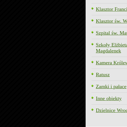
Klasztor Fran
Klasztor św. 
Szpital św. Ma
Szkoły Elżbiet
Magdalenek
Kamera Króle
Ratusz
Zamki i pałace
Inne obiekty
Dzielnice Wro