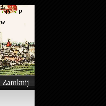
O
P
aw
r
Zamknij