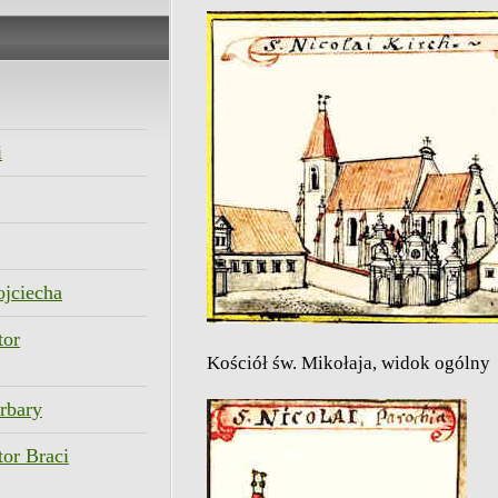
i
ojciecha
tor
Kościół św. Mikołaja, widok ogólny
rbary
tor Braci