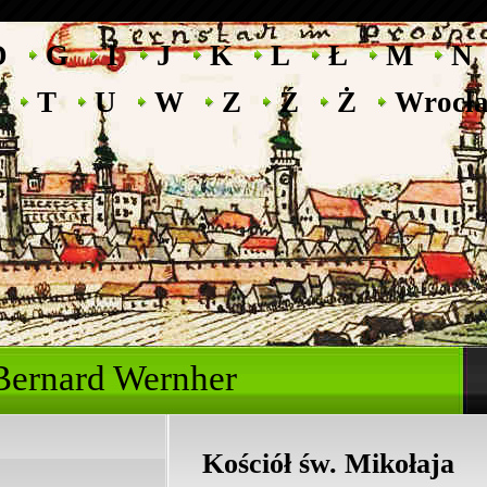
D
G
I
J
K
L
Ł
M
N
T
U
W
Z
Ź
Ż
Wrocł
ryk Bernard Wernhe
Kościół św. Mikołaja