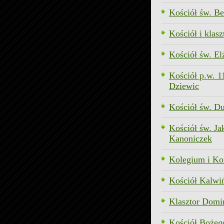
Kościół św. Be
Kościół i klas
Kościół św. El
Kościół p.w. 1
Dziewic
Kościół św. D
Kościół św. Jak
Kanoniczek
Kolegium i Ko
Kościół Kalwi
Klasztor Domi
Kościół Bożeg