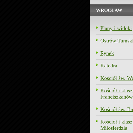
WROCŁAW
Plany i widoki
Ostrów Tumsk
Rynek
Katedra
Kościół św. W
Kościół i klasz
Franciszkanów
Kościół św. Ba
Kościół i klasz
Miłosierdzia