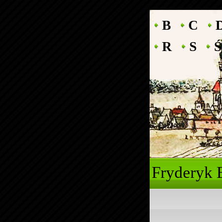
B
C
R
S
Ś
Fryde