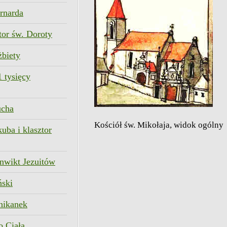
rnarda
ztor św. Doroty
żbiety
1 tysięcy
ucha
Kościół św. Mikołaja, widok ogólny
uba i klasztor
nwikt Jezuitów
ński
nikanek
o Ciała