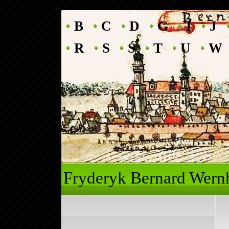
B
C
D
G
I
J
R
S
Ś
T
U
W
Fryderyk Ber