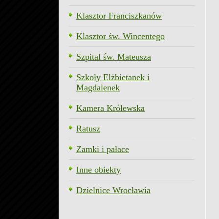
Klasztor Franciszkanów
Klasztor św. Wincentego
Szpital św. Mateusza
Szkoły Elżbietanek i
Magdalenek
Kamera Królewska
Ratusz
Zamki i pałace
Inne obiekty
Dzielnice Wrocławia