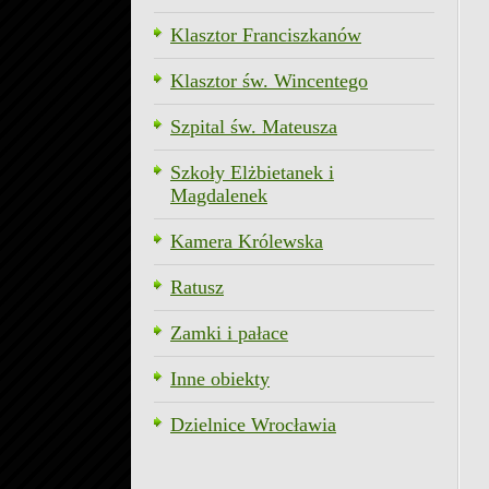
Klasztor Franciszkanów
Klasztor św. Wincentego
Szpital św. Mateusza
Szkoły Elżbietanek i
Magdalenek
Kamera Królewska
Ratusz
Zamki i pałace
Inne obiekty
Dzielnice Wrocławia