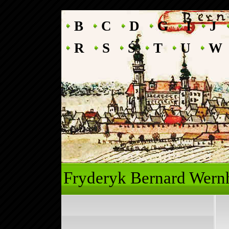
B
C
D
G
I
J
R
S
Ś
T
U
W
Fryderyk Ber