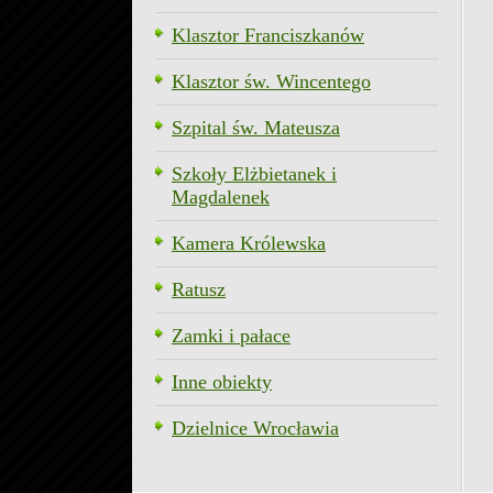
Klasztor Franciszkanów
Klasztor św. Wincentego
Szpital św. Mateusza
Szkoły Elżbietanek i
Magdalenek
Kamera Królewska
Ratusz
Zamki i pałace
Inne obiekty
Dzielnice Wrocławia