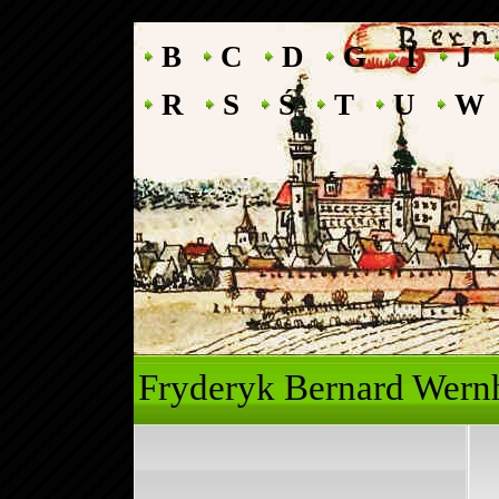
B
C
D
G
I
J
R
S
Ś
T
U
W
Fryderyk Ber