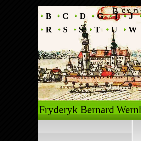
B
C
D
G
I
J
R
S
Ś
T
U
W
Fryderyk Ber