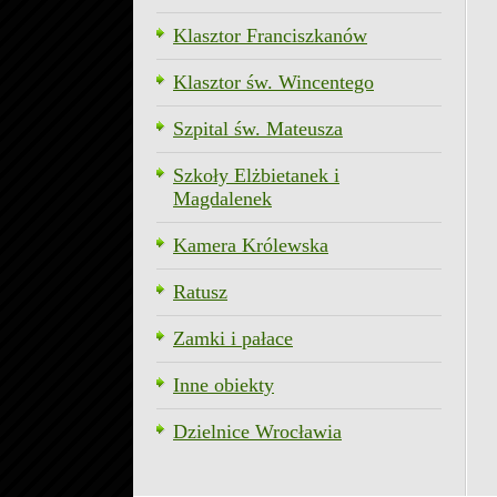
Klasztor Franciszkanów
Klasztor św. Wincentego
Szpital św. Mateusza
Szkoły Elżbietanek i
Magdalenek
Kamera Królewska
Ratusz
Zamki i pałace
Inne obiekty
Dzielnice Wrocławia