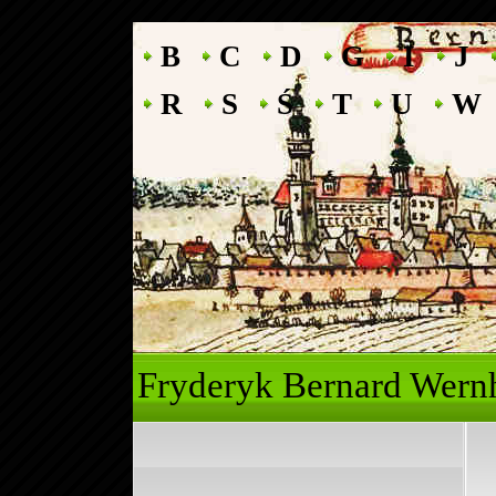
B
C
D
G
I
J
R
S
Ś
T
U
W
Fryderyk Ber