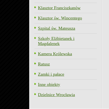
Klasztor Franciszkanów
Klasztor św. Wincentego
Szpital św. Mateusza
Szkoły Elżbietanek i
Magdalenek
Kamera Królewska
Ratusz
Zamki i pałace
Inne obiekty
Dzielnice Wrocławia