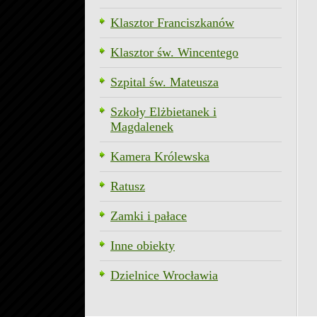
Klasztor Franciszkanów
Klasztor św. Wincentego
Szpital św. Mateusza
Szkoły Elżbietanek i
Magdalenek
Kamera Królewska
Ratusz
Zamki i pałace
Inne obiekty
Dzielnice Wrocławia