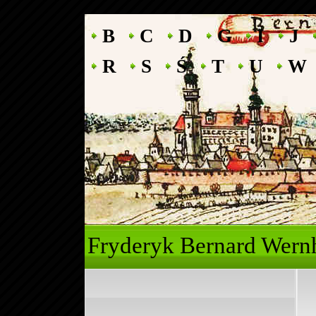
B
C
D
G
I
J
R
S
Ś
T
U
W
Fryderyk Ber