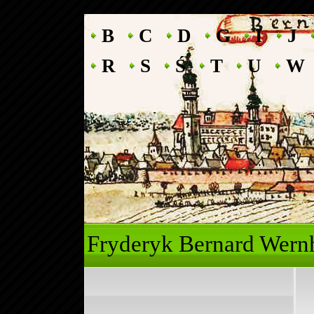
B
C
D
G
I
J
R
S
Ś
T
U
W
Fryderyk Ber