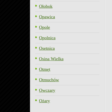
Ołobok
Opawica
Opole
Opolnica
Osetnica
Osina Wielka
Otmęt
Otmuchów
Owczary
Ożary