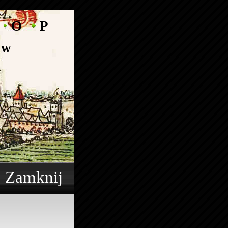
O
P
aw
r
Zamknij