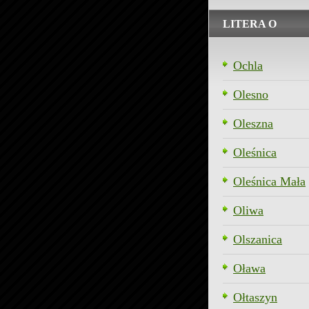
LITERA O
Ochla
Olesno
Oleszna
Oleśnica
Oleśnica Mała
Oliwa
Olszanica
Oława
Ołtaszyn