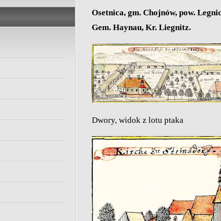
Osetnica, gm. Chojnów, pow. Legnic
Gem. Haynau, Kr. Liegnitz.
Dwory, widok z lotu ptaka