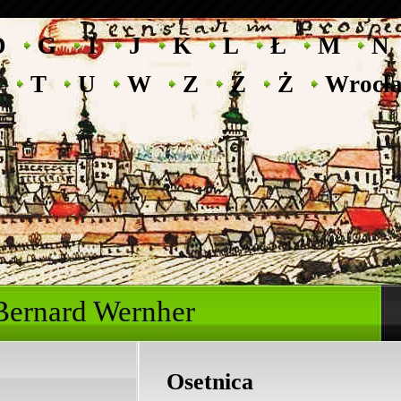
D
G
I
J
K
L
Ł
M
N
T
U
W
Z
Ź
Ż
Wrocł
ryk Bernard Wernhe
Osetnica