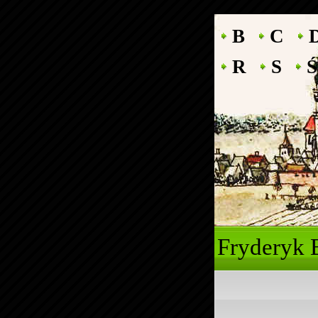
B
C
R
S
Ś
Fryde