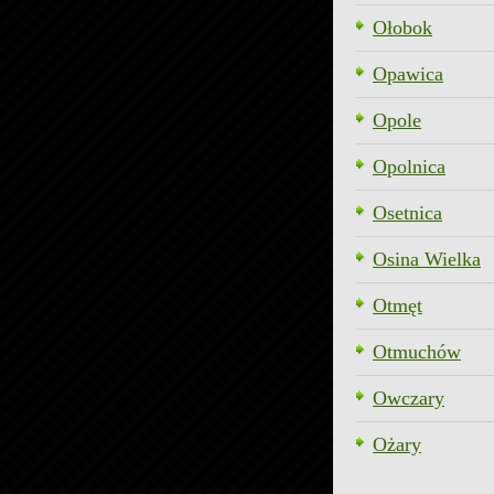
Ołobok
Opawica
Opole
Opolnica
Osetnica
Osina Wielka
Otmęt
Otmuchów
Owczary
Ożary