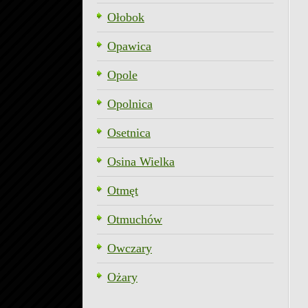
Ołobok
Opawica
Opole
Opolnica
Osetnica
Osina Wielka
Otmęt
Otmuchów
Owczary
Ożary