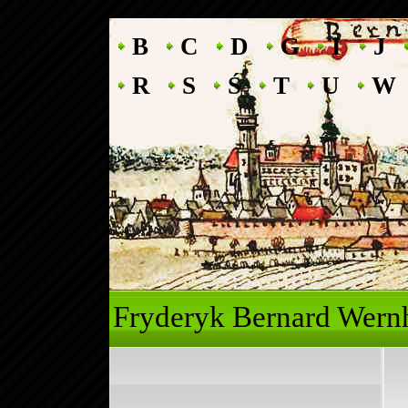
B
C
D
G
I
J
R
S
Ś
T
U
W
Fryderyk Ber