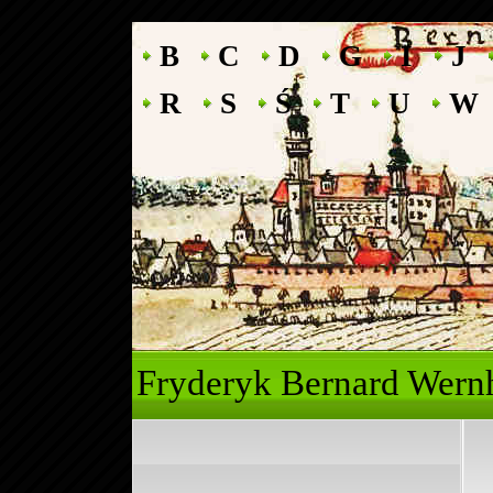
B
C
D
G
I
J
R
S
Ś
T
U
W
Fryderyk Ber