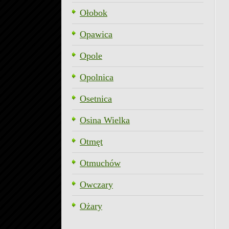
Ołobok
Opawica
Opole
Opolnica
Osetnica
Osina Wielka
Otmęt
Otmuchów
Owczary
Ożary