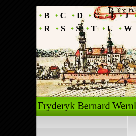
B
C
D
G
I
J
R
S
Ś
T
U
W
Fryderyk Ber