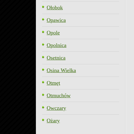
Ołobok
Opawica
Opole
Opolnica
Osetnica
Osina Wielka
Otmęt
Otmuchów
Owczary
Ożary