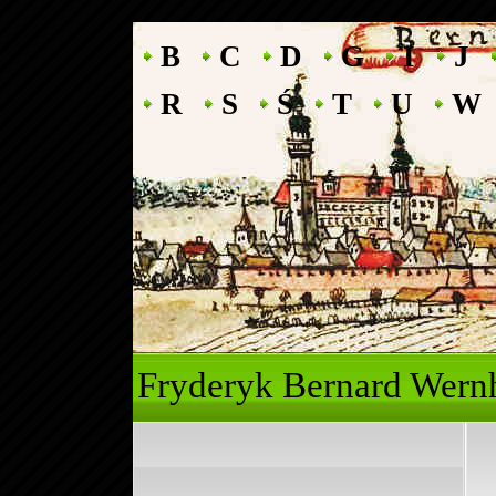
B
C
D
G
I
J
R
S
Ś
T
U
W
Fryderyk Ber