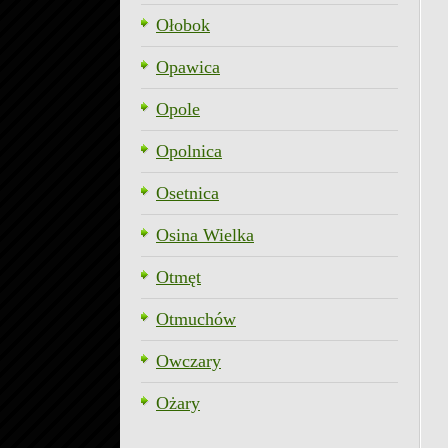
Ołobok
Opawica
Opole
Opolnica
Osetnica
Osina Wielka
Otmęt
Otmuchów
Owczary
Ożary