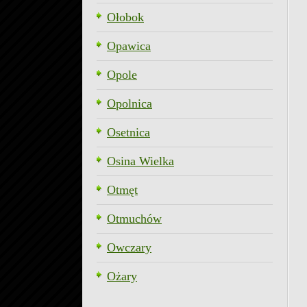
Ołobok
Opawica
Opole
Opolnica
Osetnica
Osina Wielka
Otmęt
Otmuchów
Owczary
Ożary