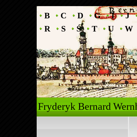
B
C
D
G
I
J
R
S
Ś
T
U
W
Fryderyk Ber