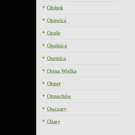
Ołobok
Opawica
Opole
Opolnica
Osetnica
Osina Wielka
Otmęt
Otmuchów
Owczary
Ożary