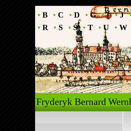
B
C
D
G
I
J
R
S
Ś
T
U
W
Fryderyk Ber