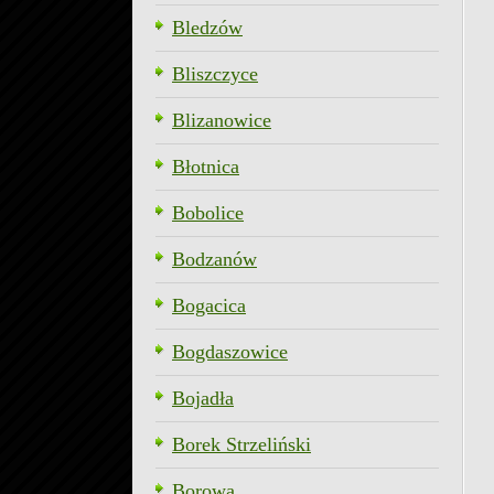
Bledzów
Bliszczyce
Blizanowice
Błotnica
Bobolice
Bodzanów
Bogacica
Bogdaszowice
Bojadła
Borek Strzeliński
Borowa