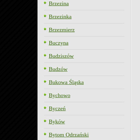
Brzezina
Brzezinka
Brzezmierz
Buczyna
Budziszów
Budzów
Bukowa Śląska
Bychowo
Byczeń
Byków
Bytom Odrzański