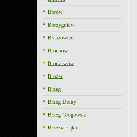
Borów
Borzygniew
Braszowice
Brochów
Brodziszów
Brożec
Brzeg
Brzeg Dolny
Brzeg Głogowski
Brzezia Łąka