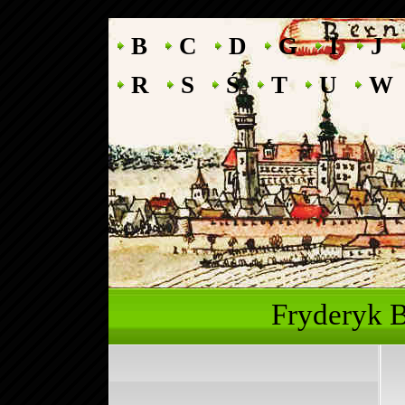
B
C
D
G
I
J
R
S
Ś
T
U
W
Fryderyk 