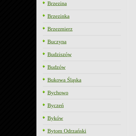
Brzezina
Brzezinka
Brzezmierz
Buczyna
Budziszów
Budzów
Bukowa Śląska
Bychowo
Byczeń
Byków
Bytom Odrzański