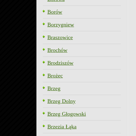
Borów
Borzygniew
Braszowice
Brochów
Brodziszów
Brożec
Brzeg
Brzeg Dolny
Brzeg Głogowski
Brzezia Łąka