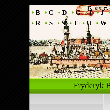
B
C
D
G
I
J
R
S
Ś
T
U
W
Fryderyk 