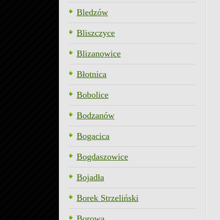
Bledzów
Bliszczyce
Blizanowice
Błotnica
Bobolice
Bodzanów
Bogacica
Bogdaszowice
Bojadła
Borek Strzeliński
Borowa