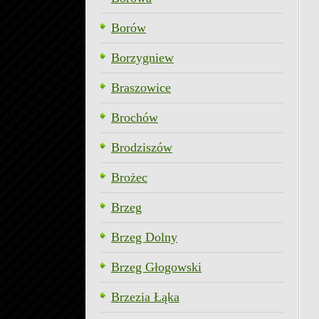
Borów
Borzygniew
Braszowice
Brochów
Brodziszów
Brożec
Brzeg
Brzeg Dolny
Brzeg Głogowski
Brzezia Łąka