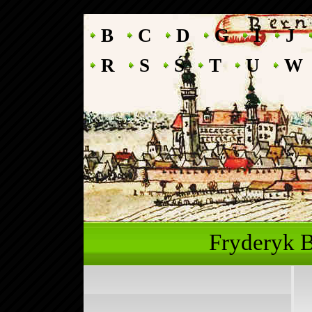
B
C
D
G
I
J
R
S
Ś
T
U
W
Fryderyk 