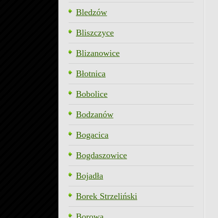
Bledzów
Bliszczyce
Blizanowice
Błotnica
Bobolice
Bodzanów
Bogacica
Bogdaszowice
Bojadła
Borek Strzeliński
Borowa