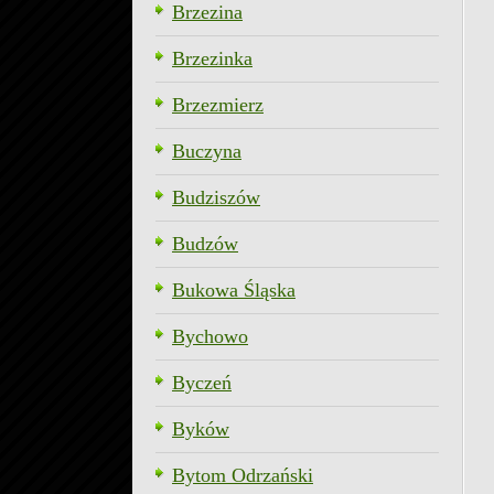
Brzezina
Brzezinka
Brzezmierz
Buczyna
Budziszów
Budzów
Bukowa Śląska
Bychowo
Byczeń
Byków
Bytom Odrzański