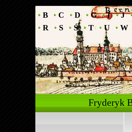
B
C
D
G
I
J
R
S
Ś
T
U
W
Fryderyk 