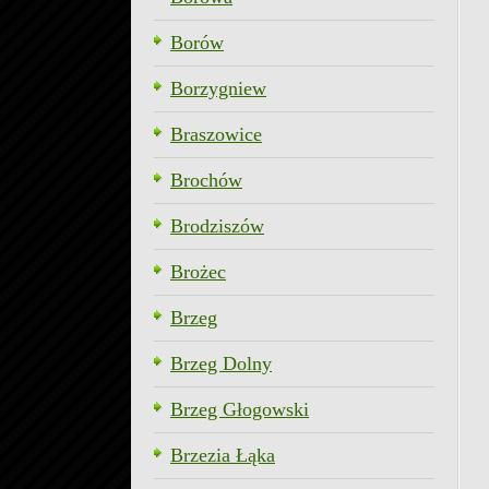
Borów
Borzygniew
Braszowice
Brochów
Brodziszów
Brożec
Brzeg
Brzeg Dolny
Brzeg Głogowski
Brzezia Łąka