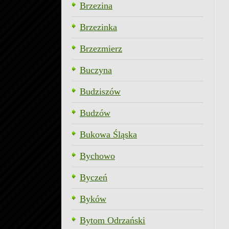
Brzezina
Brzezinka
Brzezmierz
Buczyna
Budziszów
Budzów
Bukowa Śląska
Bychowo
Byczeń
Byków
Bytom Odrzański