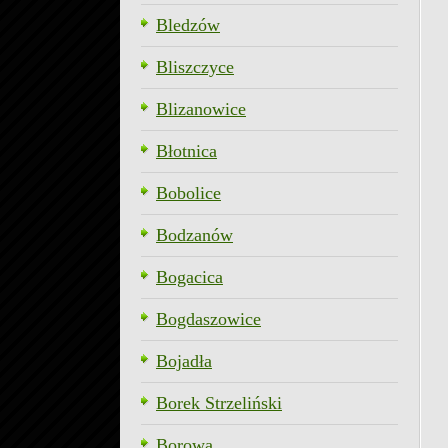
Bledzów
Bliszczyce
Blizanowice
Błotnica
Bobolice
Bodzanów
Bogacica
Bogdaszowice
Bojadła
Borek Strzeliński
Borowa