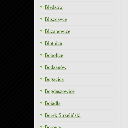
Bledzów
Bliszczyce
Blizanowice
Błotnica
Bobolice
Bodzanów
Bogacica
Bogdaszowice
Bojadła
Borek Strzeliński
Borowa