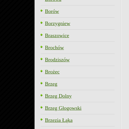
Borów
Borzygniew
Braszowice
Brochów
Brodziszów
Brożec
Brzeg
Brzeg Dolny
Brzeg Głogowski
Brzezia Łąka