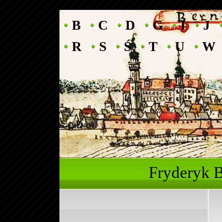
B
C
D
G
I
J
R
S
Ś
T
U
W
Fryderyk 