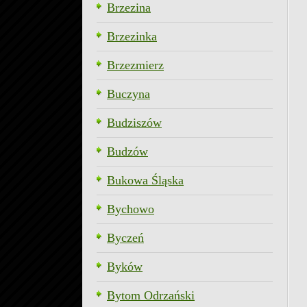
Brzezina
Brzezinka
Brzezmierz
Buczyna
Budziszów
Budzów
Bukowa Śląska
Bychowo
Byczeń
Byków
Bytom Odrzański