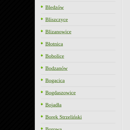
Bledzów
Bliszczyce
Blizanowice
Błotnica
Bobolice
Bodzanów
Bogacica
Bogdaszowice
Bojadła
Borek Strzeliński
Borowa