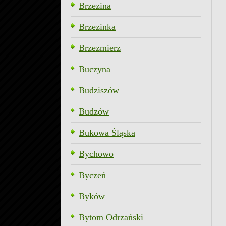
Brzezina
Brzezinka
Brzezmierz
Buczyna
Budziszów
Budzów
Bukowa Śląska
Bychowo
Byczeń
Byków
Bytom Odrzański