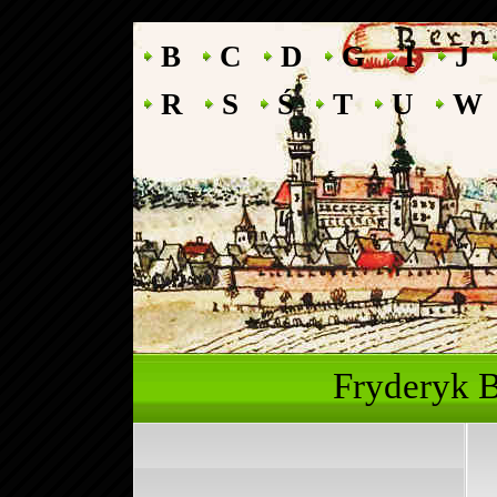
B
C
D
G
I
J
R
S
Ś
T
U
W
Fryderyk 