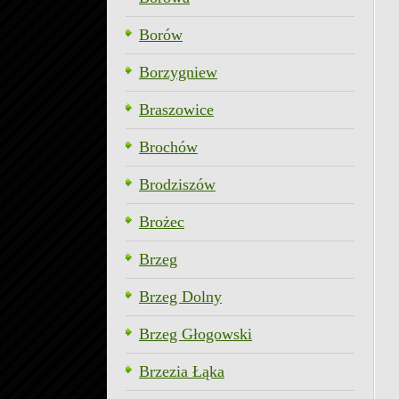
Borów
Borzygniew
Braszowice
Brochów
Brodziszów
Brożec
Brzeg
Brzeg Dolny
Brzeg Głogowski
Brzezia Łąka