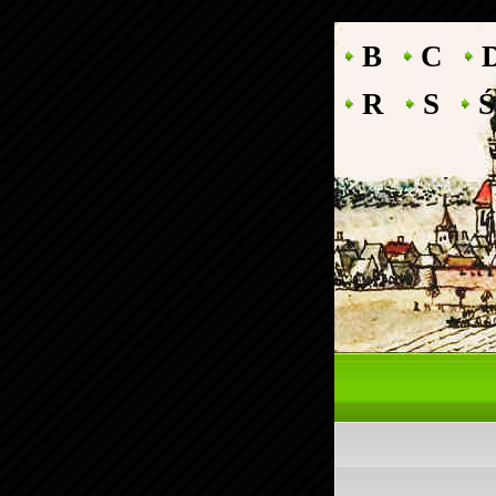
B
C
R
S
Ś