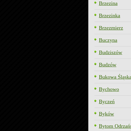
Brzezina
Brzezinka
Brzezmierz
Buczyna
Budziszów
Budzów
Bukowa Śląsk
Bychowo
Byczeń
Byków
Bytom Odrzań