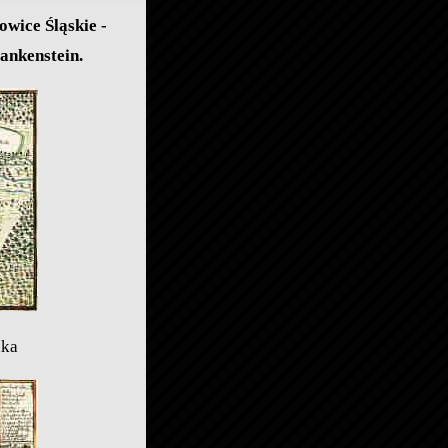
owice Śląskie -
rankenstein.
aka