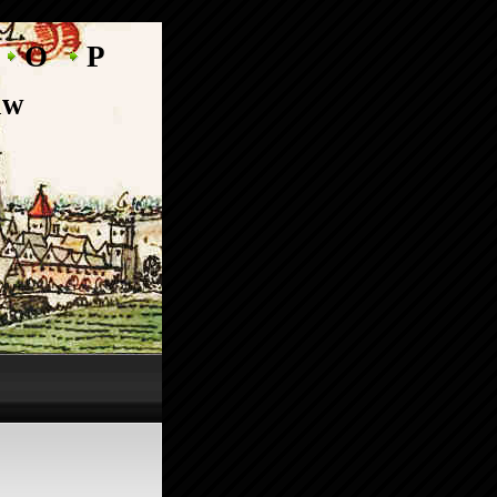
O
P
aw