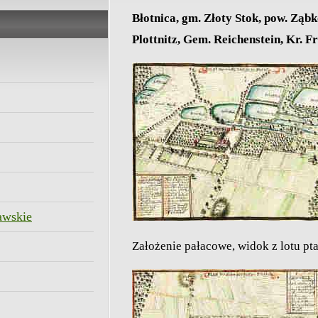
Błotnica, gm. Złoty Stok, pow. Ząbk
Plottnitz, Gem. Reichenstein, Kr. F
awskie
Założenie pałacowe, widok z lotu pt