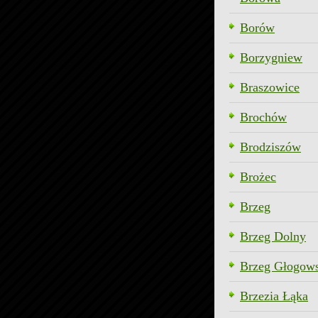
Borów
Borzygniew
Braszowice
Brochów
Brodziszów
Brożec
Brzeg
Brzeg Dolny
Brzeg Głogow
Brzezia Łąka