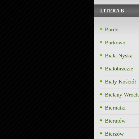
LITERA B
Bardo
Barkowo
Biała Nyska
Białobrzezie
Biały Kościół
Bielany Wrocł
Biernatki
Bierutów
Bierzów