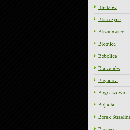
Bledzów
Bliszczyce
Blizanowice
Błotnica
Bobolice
Bodzanów
Bogacica
Bogdaszowice
Bojadła
Borek Strzeliń
Borowa