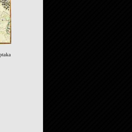
ptaka