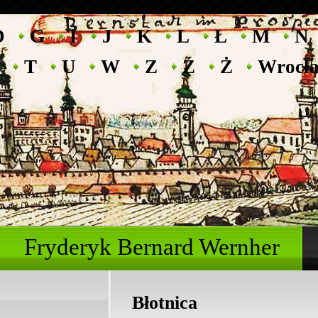
D
G
I
J
K
L
Ł
M
N
T
U
W
Z
Ź
Ż
Wrocł
Fryderyk Bernard Wernher
Błotnica