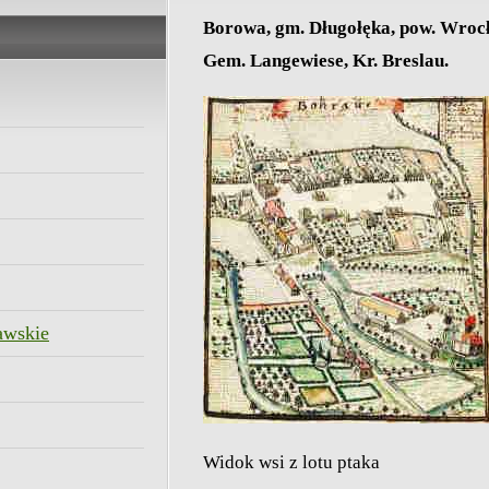
Borowa, gm. Długołęka, pow. Wroc
Gem. Langewiese, Kr. Breslau.
awskie
Widok wsi z lotu ptaka