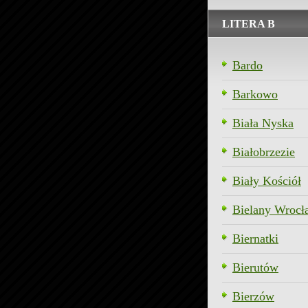
LITERA B
Bardo
Barkowo
Biała Nyska
Białobrzezie
Biały Kościół
Bielany Wrocł
Biernatki
Bierutów
Bierzów