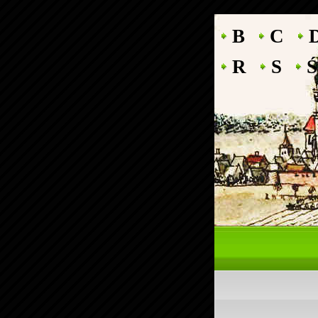
B
C
R
S
Ś