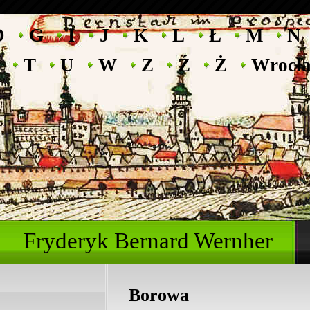
D
G
I
J
K
L
Ł
M
N
T
U
W
Z
Ź
Ż
Wrocł
Fryderyk Bernard Wernher
Borowa