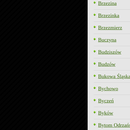
Brzezina
Brzezinka
Brzezmierz
Buczyna
Budziszów
Budzów
Bukowa Śląsk
Bychowo
Byczeń
Byków
Bytom Odrzań