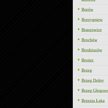
Borów
Borzygniew
Braszowice
Brochów
Brodziszów
Brożec
Brzeg
Brzeg Dolny
Brzeg Głogow
Brzezia Łąka