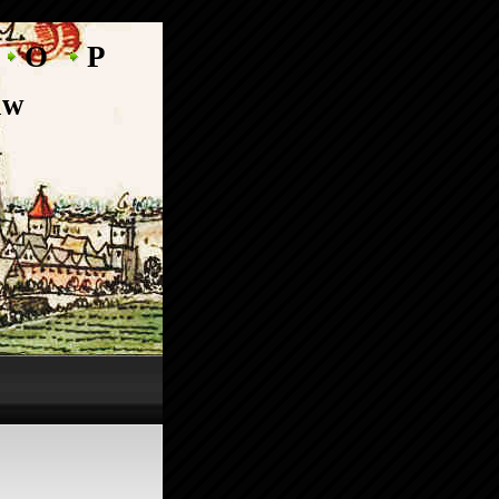
O
P
aw