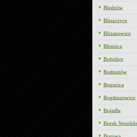
Bledzów
Bliszczyce
Blizanowice
Błotnica
Bobolice
Bodzanów
Bogacica
Bogdaszowice
Bojadła
Borek Strzeliń
Borowa