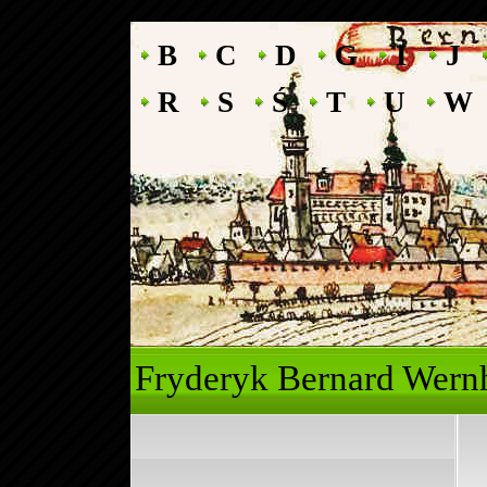
B
C
D
G
I
J
R
S
Ś
T
U
W
Fryderyk Ber