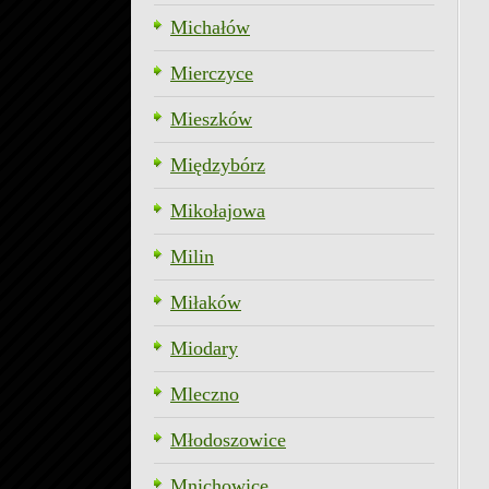
Michałów
Mierczyce
Mieszków
Międzybórz
Mikołajowa
Milin
Miłaków
Miodary
Mleczno
Młodoszowice
Mnichowice