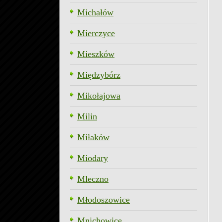
Michałów
Mierczyce
Mieszków
Międzybórz
Mikołajowa
Milin
Miłaków
Miodary
Mleczno
Młodoszowice
Mnichowice