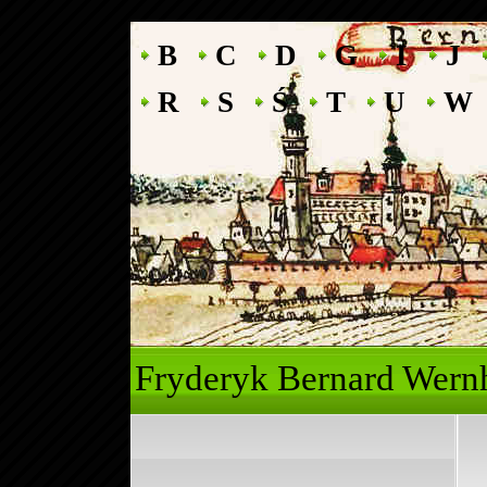
B
C
D
G
I
J
R
S
Ś
T
U
W
Fryderyk Ber