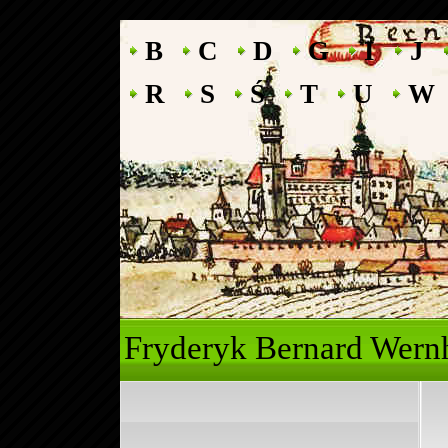
B
C
D
G
I
J
R
S
Ś
T
U
W
Fryderyk Ber