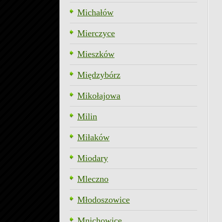
Michałów
Mierczyce
Mieszków
Międzybórz
Mikołajowa
Milin
Miłaków
Miodary
Mleczno
Młodoszowice
Mnichowice