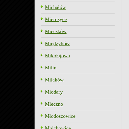
Michałów
Mierczyce
Mieszków
Międzybórz
Mikołajowa
Milin
Miłaków
Miodary
Mleczno
Młodoszowice
Mnichowice