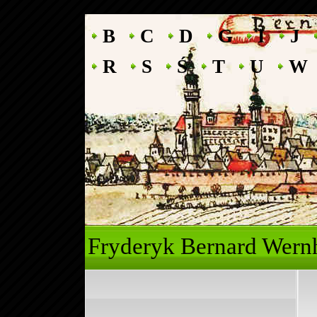
B
C
D
G
I
J
R
S
Ś
T
U
W
Fryderyk Ber