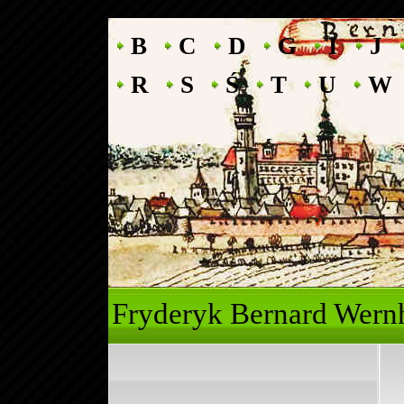
B
C
D
G
I
J
R
S
Ś
T
U
W
Fryderyk Ber