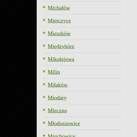
Michałów
Mierczyce
Mieszków
Międzybórz
Mikołajowa
Milin
Miłaków
Miodary
Mleczno
Młodoszowice
Mnichowice