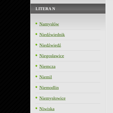
LITERA N
Namysłów
Niedźwiednik
Niedźwiedź
Niegosławice
Niemcza
Niemil
Niemodlin
Niemysłowice
Niwiska