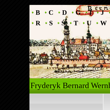
B
C
D
G
I
J
R
S
Ś
T
U
W
Fryderyk Ber