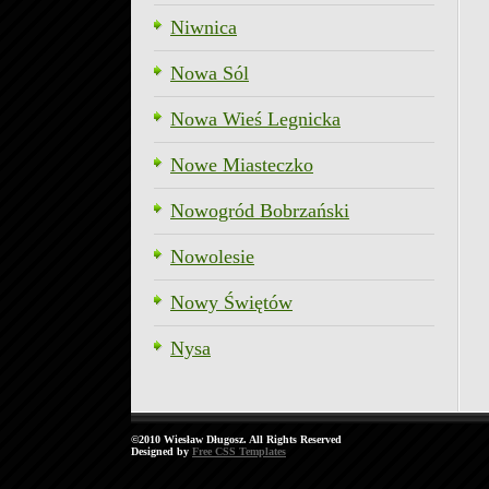
Niwnica
Nowa Sól
Nowa Wieś Legnicka
Nowe Miasteczko
Nowogród Bobrzański
Nowolesie
Nowy Świętów
Nysa
©2010 Wiesław Długosz. All Rights Reserved
Designed by
Free CSS Templates