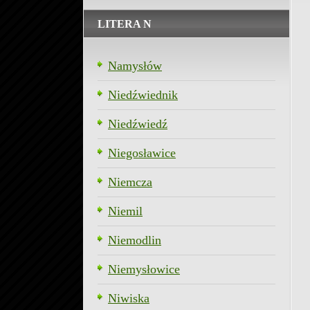
LITERA N
Namysłów
Niedźwiednik
Niedźwiedź
Niegosławice
Niemcza
Niemil
Niemodlin
Niemysłowice
Niwiska