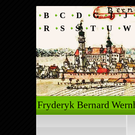
B
C
D
G
I
J
R
S
Ś
T
U
W
Fryderyk Ber