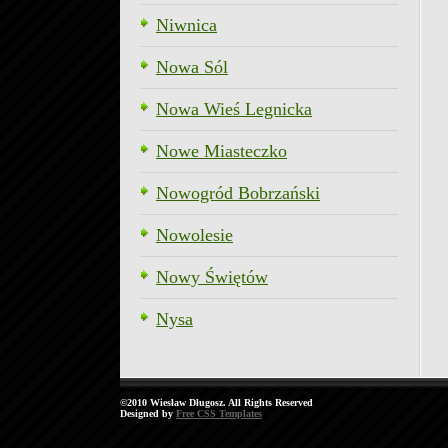
Niwnica
Nowa Sól
Nowa Wieś Legnicka
Nowe Miasteczko
Nowogród Bobrzański
Nowolesie
Nowy Świętów
Nysa
©2010 Wiesław Długosz. All Rights Reserved
Designed by
Free CSS Templates