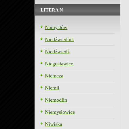
LITERA N
Namysłów
Niedźwiednik
Niedźwiedź
Niegosławice
Niemcza
Niemil
Niemodlin
Niemysłowice
Niwiska