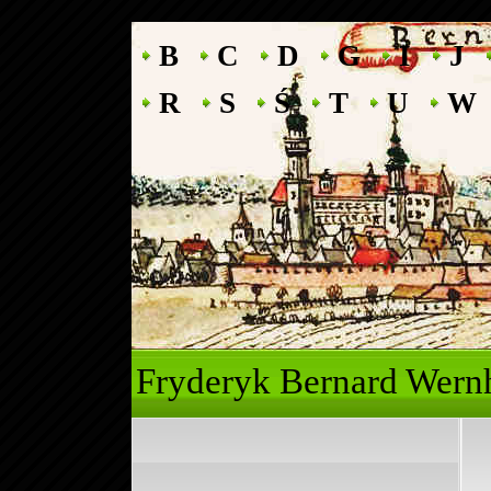
B
C
D
G
I
J
R
S
Ś
T
U
W
Fryderyk Ber