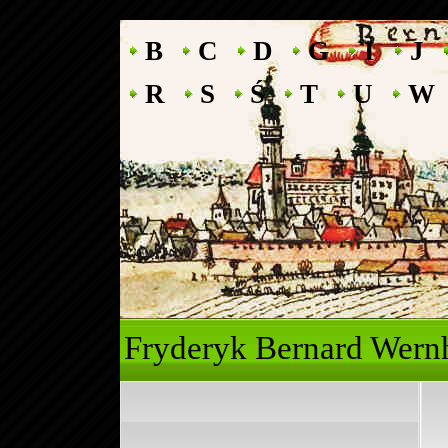
B
C
D
G
I
J
R
S
Ś
T
U
W
Fryderyk Ber