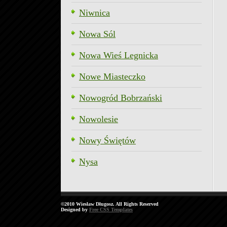
Niwnica
Nowa Sól
Nowa Wieś Legnicka
Nowe Miasteczko
Nowogród Bobrzański
Nowolesie
Nowy Świętów
Nysa
©2010 Wiesław Długosz. All Rights Reserved
Designed by
Free CSS Templates