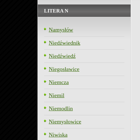
LITERA N
Namysłów
Niedźwiednik
Niedźwiedź
Niegosławice
Niemcza
Niemil
Niemodlin
Niemysłowice
Niwiska