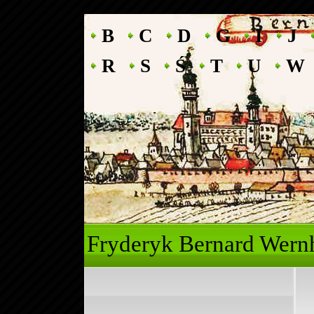
B
C
D
G
I
J
R
S
Ś
T
U
W
Fryderyk Ber