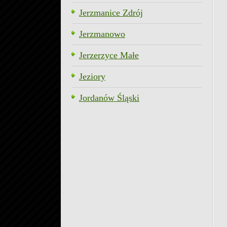
Jerzmanice Zdrój
Jerzmanowo
Jerzerzyce Małe
Jeziory
Jordanów Śląski