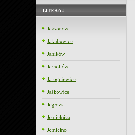
LITERA J
Jaksonów
Jakubowice
Janików
Jarnołtów
Jarogniewice
Jaśkowice
Jegłowa
Jemielnica
Jemielno